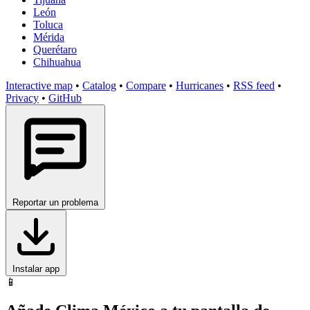
León
Toluca
Mérida
Querétaro
Chihuahua
Interactive map
•
Catalog
•
Compare
•
Hurricanes
•
RSS feed
•
Privacy
•
GitHub
Reportar un problema
Instalar app
📱