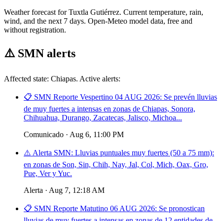
Weather forecast for Tuxtla Gutiérrez. Current temperature, rain,
wind, and the next 7 days. Open-Meteo model data, free and
without registration.
⚠️
SMN alerts
Affected state: Chiapas. Active alerts:
📋 SMN Reporte Vespertino 04 AUG 2026: Se prevén lluvias
de muy fuertes a intensas en zonas de Chiapas, Sonora,
Chihuahua, Durango, Zacatecas, Jalisco, Michoa...
Comunicado · Aug 6, 11:00 PM
⚠️ Alerta SMN: Lluvias puntuales muy fuertes (50 a 75 mm):
en zonas de Son, Sin, Chih, Nay, Jal, Col, Mich, Oax, Gro,
Pue, Ver y Yuc.
Alerta · Aug 7, 12:18 AM
📋 SMN Reporte Matutino 06 AUG 2026: Se pronostican
lluvias de muy fuertes a intensas en zonas de 12 entidades de