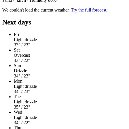
Wind 4 km/h
·
Humidity 80%
We couldn't load the current weather.
Try the full forecast
.
Next days
Fri
Light drizzle
33°
/ 23°
Sat
Overcast
33°
/ 22°
Sun
Drizzle
34°
/ 23°
Mon
Light drizzle
34°
/ 23°
Tue
Light drizzle
35°
/ 23°
Wed
Light drizzle
34°
/ 22°
Thu