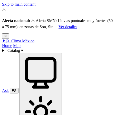
Skip to main content
⚠️
Alerta nacional:
⚠️ Alerta SMN: Lluvias puntuales muy fuertes (50
a 75 mm): en zonas de Son, Sin…
Ver detalles
✕
🇲🇽
Clima México
Home
Map
Catalog
▾
Ask
ES