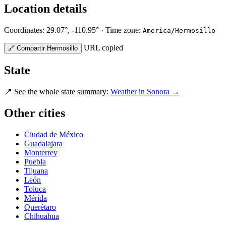
Location details
Coordinates: 29.07°, -110.95° · Time zone:
America/Hermosillo
URL copied
🔗
Compartir Hermosillo
State
📍
See the whole state summary:
Weather in Sonora →
Other cities
Ciudad de México
Guadalajara
Monterrey
Puebla
Tijuana
León
Toluca
Mérida
Querétaro
Chihuahua