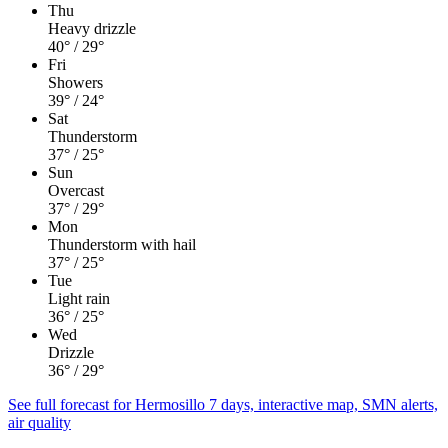
Thu
Heavy drizzle
40°
/ 29°
Fri
Showers
39°
/ 24°
Sat
Thunderstorm
37°
/ 25°
Sun
Overcast
37°
/ 29°
Mon
Thunderstorm with hail
37°
/ 25°
Tue
Light rain
36°
/ 25°
Wed
Drizzle
36°
/ 29°
See full forecast for Hermosillo
7 days, interactive map, SMN alerts,
air quality