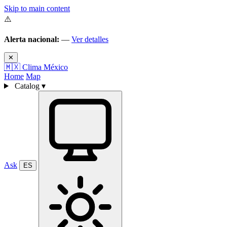
Skip to main content
⚠️
Alerta nacional:
—
Ver detalles
✕
🇲🇽
Clima México
Home
Map
Catalog
▾
Ask
ES