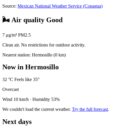
Source:
Mexican National Weather Service (Conagua)
🌬️
Air quality
Good
7
μg/m³ PM2.5
Clean air. No restrictions for outdoor activity.
Nearest station: Hermosillo (0 km)
Now in Hermosillo
32
°C
Feels like 35°
Overcast
Wind 10 km/h
·
Humidity 53%
We couldn't load the current weather.
Try the full forecast
.
Next days