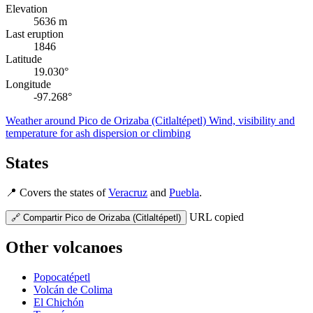
Elevation
5636 m
Last eruption
1846
Latitude
19.030°
Longitude
-97.268°
Weather around Pico de Orizaba (Citlaltépetl)
Wind, visibility and
temperature for ash dispersion or climbing
States
📍
Covers the states of
Veracruz
and
Puebla
.
URL copied
🔗
Compartir Pico de Orizaba (Citlaltépetl)
Other volcanoes
Popocatépetl
Volcán de Colima
El Chichón