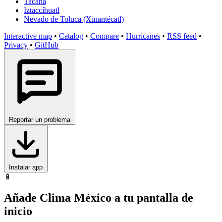
Tacaná
Iztaccíhuatl
Nevado de Toluca (Xinantécatl)
Interactive map
•
Catalog
•
Compare
•
Hurricanes
•
RSS feed
•
Privacy
•
GitHub
Reportar un problema
Instalar app
📱
Añade Clima México a tu pantalla de
inicio