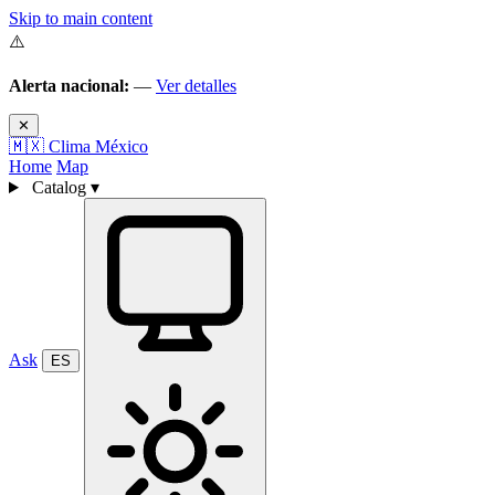
Skip to main content
⚠️
Alerta nacional:
—
Ver detalles
✕
🇲🇽
Clima México
Home
Map
Catalog
▾
Ask
ES