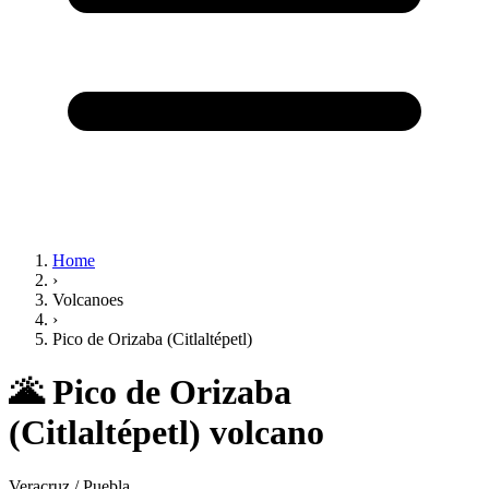
Home
›
Volcanoes
›
Pico de Orizaba (Citlaltépetl)
🌋
Pico de Orizaba
(Citlaltépetl) volcano
Veracruz / Puebla