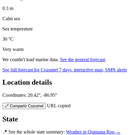
0.3
m
Calm sea
Sea temperature
30
°C
Very warm
We couldn't load marine data.
See the general forecast
.
See full forecast for Cozumel
7 days, interactive map, SMN alerts
Location details
Coordinates: 20.42°, -86.95°
URL copied
🔗
Compartir Cozumel
State
📍
See the whole state summary:
Weather in Quintana Roo →