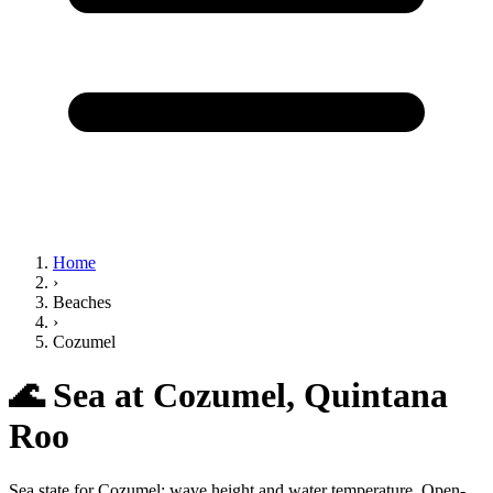
Home
›
Beaches
›
Cozumel
🌊
Sea at Cozumel,
Quintana
Roo
Sea state for Cozumel: wave height and water temperature. Open-